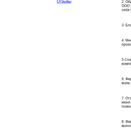
Отзывы
2. О
ООО «
себя 
3. Бл
4. Мн
произ
5.Спа
компе
6. Ф
всем.
7. От
июня 
пожел
8. Фи
выпол