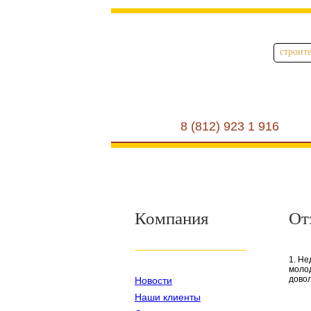
строит
8 (812) 923 1 916
Компания
От
1. Не
молод
довол
Новости
Наши клиенты