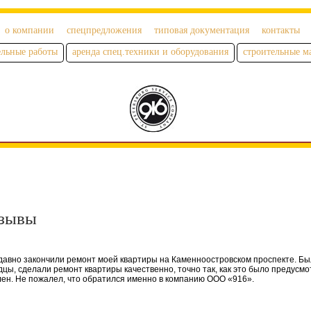
о компании
спецпредложения
типовая документация
контакты
ельные работы
аренда спец.техники и оборудования
строительные м
зывы
давно закончили ремонт моей квартиры на Каменноостровском проспекте. Б
цы, сделали ремонт квартиры качественно, точно так, как это было предусмо
ен. Не пожалел, что обратился именно в компанию ООО «916».