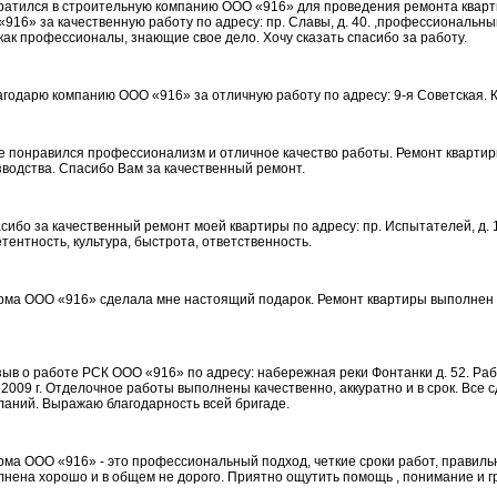
братился в строительную компанию ООО «916» для проведения ремонта квар
916» за качественную работу по адресу: пр. Славы, д. 40. ,профессиональн
как профессионалы, знающие свое дело. Хочу сказать спасибо за работу.
агодарю компанию ООО «916» за отличную работу по адресу: 9-я Советская. 
е понравился профессионализм и отличное качество работы. Ремонт квартир
водства. Спасибо Вам за качественный ремонт.
сибо за качественный ремонт моей квартиры по адресу: пр. Испытателей, д.
тентность, культура, быстрота, ответственность.
ирма ООО «916» сделала мне настоящий подарок. Ремонт квартиры выполнен
зыв о работе РСК ООО «916» по адресу: набережная реки Фонтанки д. 52. Ра
2009 г. Отделочное работы выполнены качественно, аккуратно и в срок. Все с
аний. Выражаю благодарность всей бригаде.
рма ООО «916» - это профессиональный подход, четкие сроки работ, правил
нена хорошо и в общем не дорого. Приятно ощутить помощь , понимание и г